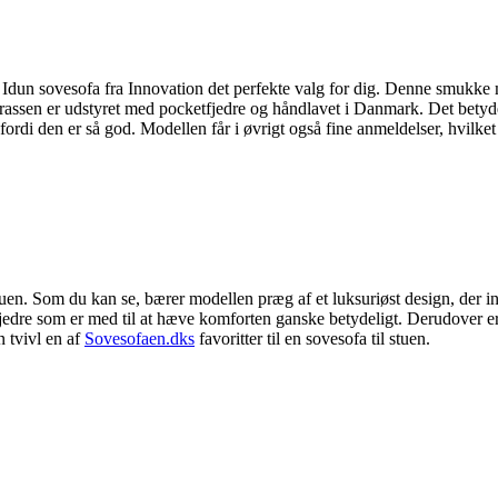
 Idun sovesofa fra Innovation det perfekte valg for dig. Denne smukke m
rassen er udstyret med pocketfjedre og håndlavet i Danmark. Det betyder,
 fordi den er så god. Modellen får i øvrigt også fine anmeldelser, hvilke
 stuen. Som du kan se, bærer modellen præg af et luksuriøst design, der 
edre som er med til at hæve komforten ganske betydeligt. Derudover er 
n tvivl en af
Sovesofaen.dks
favoritter til en sovesofa til stuen.