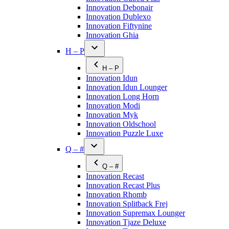
Innovation Debonair
Innovation Dublexo
Innovation Fiftynine
Innovation Ghia
H – P
H – P
Innovation Idun
Innovation Idun Lounger
Innovation Long Horn
Innovation Modi
Innovation Myk
Innovation Oldschool
Innovation Puzzle Luxe
Q – #
Q – #
Innovation Recast
Innovation Recast Plus
Innovation Rhomb
Innovation Splitback Frej
Innovation Supremax Lounger
Innovation Tjaze Deluxe