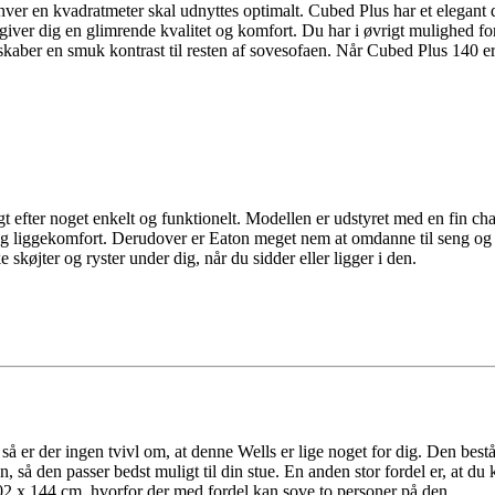
er en kvadratmeter skal udnyttes optimalt. Cubed Plus har et elegant de
ver dig en glimrende kvalitet og komfort. Du har i øvrigt mulighed for
skaber en smuk kontrast til resten af sovesofaen. Når Cubed Plus 140 e
t efter noget enkelt og funktionelt. Modellen er udstyret med en fin ch
g liggekomfort. Derudover er Eaton meget nem at omdanne til seng og til
køjter og ryster under dig, når du sidder eller ligger i den.
a, så er der ingen tvivl om, at denne Wells er lige noget for dig. Den be
 så den passer bedst muligt til din stue. En anden stor fordel er, at d
202 x 144 cm, hvorfor der med fordel kan sove to personer på den.