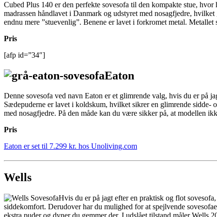
Cubed Plus 140 er den perfekte sovesofa til den kompakte stue, hvor hv
madrassen håndlavet i Danmark og udstyret med nosagfjedre, hvilket gi
endnu mere ”stuevenlig”. Benene er lavet i forkromet metal. Metallet 
Pris
[afp id=”34″]
Eaton
Denne sovesofa ved navn Eaton er et glimrende valg, hvis du er på jag
Sædepuderne er lavet i koldskum, hvilket sikrer en glimrende sidde- o
med nosagfjedre. På den måde kan du være sikker på, at modellen ikke s
Pris
Eaton er set til 7.299 kr. hos Unoliving.com
Wells
Hvis du er på jagt efter en praktisk og flot sovesof
siddekomfort. Derudover har du mulighed for at spejlvende sovesofaen,
ekstra puder og dyner du gemmer der. I udslået tilstand måler Wells 