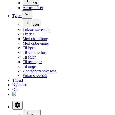
Test
Anmeldelser
Typer
Typer
Luksus sovesofa
I læder
Med chaiselong
Med opbevaring
Til børn
Til sommerhus
Til stuen
Til teenager
Til unge
2 personers sovesofa
Futon sovesofa
Tilbud
Nyheder
Om