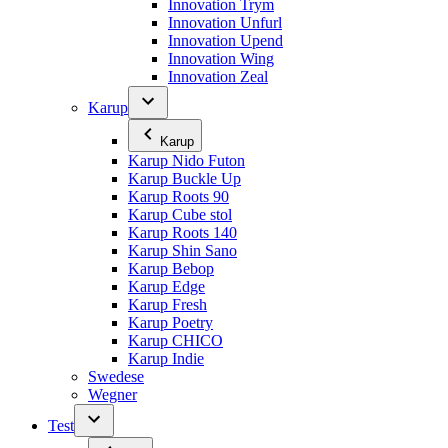
Innovation Trym
Innovation Unfurl
Innovation Upend
Innovation Wing
Innovation Zeal
Karup
Karup
Karup Nido Futon
Karup Buckle Up
Karup Roots 90
Karup Cube stol
Karup Roots 140
Karup Shin Sano
Karup Bebop
Karup Edge
Karup Fresh
Karup Poetry
Karup CHICO
Karup Indie
Swedese
Wegner
Test