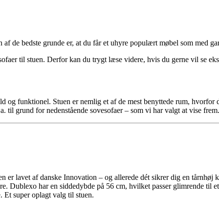
 af de bedste grunde er, at du får et uhyre populært møbel som med garan
sofaer til stuen. Derfor kan du trygt læse videre, hvis du gerne vil se e
ilfuld og funktionel. Stuen er nemlig et af de mest benyttede rum, hvorf
.a. til grund for nedenstående sovesofaer – som vi har valgt at vise frem
er lavet af danske Innovation – og allerede dét sikrer dig en tårnhøj k
re. Dublexo har en siddedybde på 56 cm, hvilket passer glimrende til et
 Et super oplagt valg til stuen.