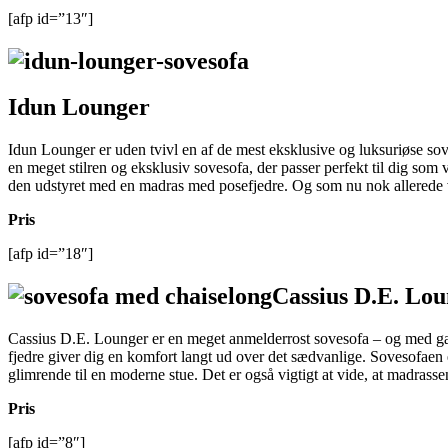
[afp id=”13″]
Idun Lounger
Idun Lounger er uden tvivl en af de mest eksklusive og luksuriøse sov
en meget stilren og eksklusiv sovesofa, der passer perfekt til dig som 
den udstyret med en madras med posefjedre. Og som nu nok allerede ve
Pris
[afp id=”18″]
Cassius D.E. Lo
Cassius D.E. Lounger er en meget anmelderrost sovesofa – og med gan
fjedre giver dig en komfort langt ud over det sædvanlige. Sovesofaen e
glimrende til en moderne stue. Det er også vigtigt at vide, at madrassen
Pris
[afp id=”8″]