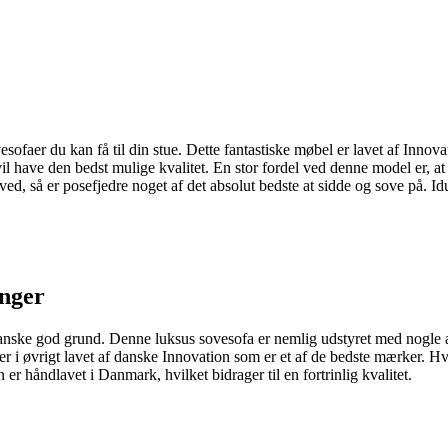
esofaer du kan få til din stue. Dette fantastiske møbel er lavet af Inn
vil have den bedst mulige kvalitet. En stor fordel ved denne model er, at
d, så er posefjedre noget af det absolut bedste at sidde og sove på. I
unger
ske god grund. Denne luksus sovesofa er nemlig udstyret med nogle af
r i øvrigt lavet af danske Innovation som er et af de bedste mærker. Hvad
 er håndlavet i Danmark, hvilket bidrager til en fortrinlig kvalitet.