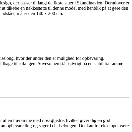
sign, der passer til langt de fleste stuer i Skandinavien. Derudover er
 at tilkøbe en nakkestøtte til denne model med henblik på at gøre den
r udslået, måler den 140 x 200 cm.
aiselong, hvor der under den er mulighed for opbevaring.
bage til sofa igen. Sovesofaen står i øvrigt på en stabil træramme
står af en træramme med nosagfjedre, hvilket giver dig en god
u kan opbevare ting og sager i chaiselongen. Det kan for eksempel være