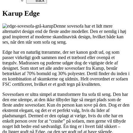
Back
Karup Edge
Denne sovesofa har et lidt mere
alternativt design end de fleste andre modeller. Den er nemlig i høj
grad inspireret af moderne skandinavisk design, hvilket både kan
ses, når den står som sofa og seng.
Edge har en naturlig træramme, der ser kanon godt ud, og som
passer virkeligt godt sammen med et træbord eller ovenpå et
trægulv. Madrassen og puderne udgør dog de vigtigste dele af
designet. Som stort set alle andre sovesofaer fra Karup, består
betrækket af 70% bomuld og 30% polyester. Dertil finder du inden i
en kombination af skumkerne og uldmix. Helt overordnet er sofaen
FSC certificeret, hvilket er et godt tegn på kvaliteten.
Sovesofaen er ultra simpel at transformere fra sofa til seng. Den har
den ene ulempe, at den ikke tilbyder lige så meget plads som de
fleste andre sovesofaer. Kun én person kan sove på den. Dog er den
ekstremt elegant, og det er et perfekt valg, hvis du lider af
pladsmangel. Dermed er den oplagt at vælge, hvis du ofte har en
enkelt person ovre for at “crashe” på sofaen, men gerne vil tilbyde
noget lidt bedre end sædvanligt. Én ting er i hvert fald sikkert –
du ligger godt på Edge, og den ser godt ud at have stående.