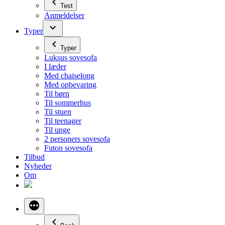
Test
Anmeldelser
Typer
Typer
Luksus sovesofa
I læder
Med chaiselong
Med opbevaring
Til børn
Til sommerhus
Til stuen
Til teenager
Til unge
2 personers sovesofa
Futon sovesofa
Tilbud
Nyheder
Om