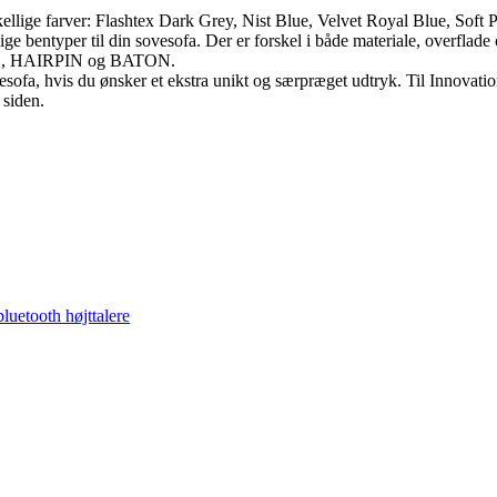
llige farver: Flashtex Dark Grey, Nist Blue, Velvet Royal Blue, Soft Pa
ge bentyper til din sovesofa. Der er forskel i både materiale, overflade
TO, HAIRPIN og BATON.
ovesofa, hvis du ønsker et ekstra unikt og særpræget udtryk. Til Innovati
 siden.
luetooth højttalere