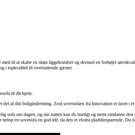
r med til at skabe en skøn liggekomfort og dermed en forhøjet søvnkval
 i topkvalitet til overnattende gæster.
ofa til dit hjem:
del af din boligindretning. Zeal sovesofaen fra Innovation er lavet i et 
lig sofa om dagen, og om natten kan du hurtigt og nemt omdanne den ti
 så er netop en sovesofa en god idé, da den er ekstra pladsbesparende. Du 