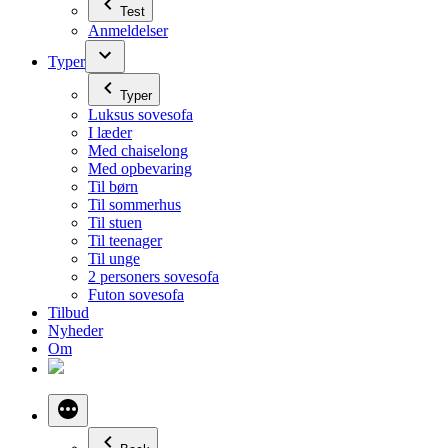
Test
Anmeldelser
Typer
Typer
Luksus sovesofa
I læder
Med chaiselong
Med opbevaring
Til børn
Til sommerhus
Til stuen
Til teenager
Til unge
2 personers sovesofa
Futon sovesofa
Tilbud
Nyheder
Om