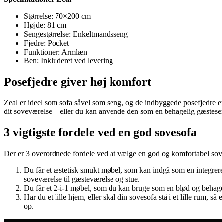
Størrelse: 70×200 cm
Højde: 81 cm
Sengestørrelse: Enkeltmandsseng
Fjedre: Pocket
Funktioner: Armlæn
Ben: Inkluderet ved levering
Posefjedre giver høj komfort
Zeal er ideel som sofa såvel som seng, og de indbyggede posefjedre e
dit soveværelse – eller du kan anvende den som en behagelig gæsteseng
3 vigtigste fordele ved en god sovesofa
Der er 3 overordnede fordele ved at vælge en god og komfortabel soves
Du får et æstetisk smukt møbel, som kan indgå som en integreret 
soveværelse til gæsteværelse og stue.
Du får et 2-i-1 møbel, som du kan bruge som en blød og behage
Har du et lille hjem, eller skal din sovesofa stå i et lille rum,
op.