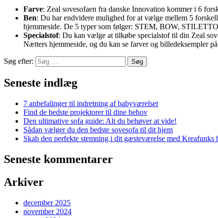
Farve
: Zeal sovesofaen fra danske Innovation kommer i 6 forske
Ben
: Du har endvidere mulighed for at vælge mellem 5 forskelli
hjemmeside. De 5 typer som følger: STEM, BOW, STILET
Specialstof
: Du kan vælge at tilkøbe specialstof til din Zeal s
Nætters hjemmeside, og du kan se farver og billedeksempler på
Søg efter:
Seneste indlæg
7 anbefalinger til indretning af babyværelset
Find de bedste projektorer til dine behov
Den ultimative sofa guide: Alt du behøver at vide!
Sådan vælger du den bedste sovesofa til dit hjem
Skab den perfekte stemning i dit gæsteværelse med Kreafunks b
Seneste kommentarer
Arkiver
december 2025
november 2024