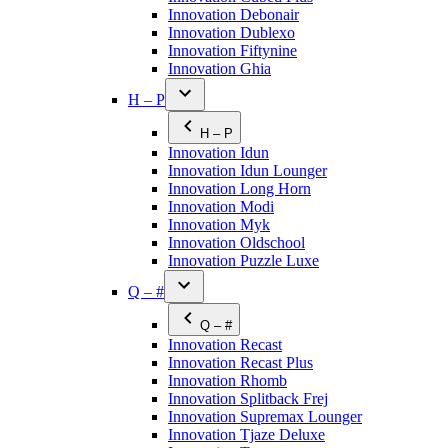
Innovation Debonair
Innovation Dublexo
Innovation Fiftynine
Innovation Ghia
H – P
H – P
Innovation Idun
Innovation Idun Lounger
Innovation Long Horn
Innovation Modi
Innovation Myk
Innovation Oldschool
Innovation Puzzle Luxe
Q – #
Q – #
Innovation Recast
Innovation Recast Plus
Innovation Rhomb
Innovation Splitback Frej
Innovation Supremax Lounger
Innovation Tjaze Deluxe